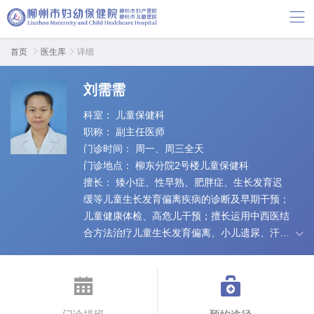
首页

医生库

详细
刘需需
科室：
儿童保健科
职称：
副主任医师
门诊时间：
周一、周三全天
门诊地点：
柳东分院2号楼儿童保健科
擅长：
矮小症、性早熟、肥胖症、生长发育迟
缓等儿童生长发育偏离疾病的诊断及早期干预；
儿童健康体检、高危儿干预；擅长运用中西医结
合方法治疗儿童生长发育偏离、小儿遗尿、汗
症、消化不良、体虚易感、睡眠障碍等儿科常见
病症；并擅长运用中医传统针刺、艾灸、放血、


耳穴压豆、穴位埋线等中医外治疗法进行儿童体
质调养及临床病症防治。