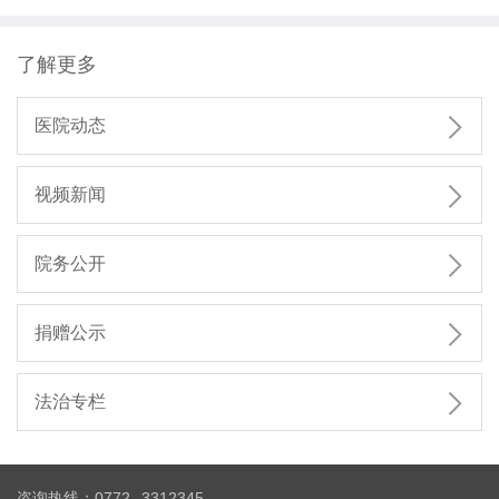
了解更多

医院动态

视频新闻

院务公开

捐赠公示

法治专栏
咨询热线：0772--3312345